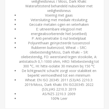
veiligheidsneus / Moss, Dark Khaki:
Waterafstotend behandeld nubuckleer met
veiligheidsneus
Voering met gaas
Vetersluiting met mediale ritssluiting
Gecoate metalen ogen en veterhaken
E: uitneembare inlegzool met
energieabsorberende hiel (voetbed)
P: Anti-penetratie G nul textielplaat
Polyurethaan geïnjecteerde tussenzool
Rubberen buitenzool, Wheat – SRC:
oliebestendig/Moss, Dark Khaki – SR:
oliebestendig, FO: weerstand tegen stookolie, A:
antistatisch 0,1-1000 ohm, HRO: hittebestendig tot
300 °C, HI: hitte-isolatie 30 minuten bij 150 °C
De lichtgewicht schacht zorgt voor stabiliteit en
beperkt vermoeidheid tot een minimum
Wheat: EN ISO 20345: 2011 (S3)/AS 2210.3:
2019/Moss, Dark Khaki: EN ISO20345: 2022
(S3L)/AS 2210.3: 2019
AS/NZS 2210.3 :2009
100% Leer