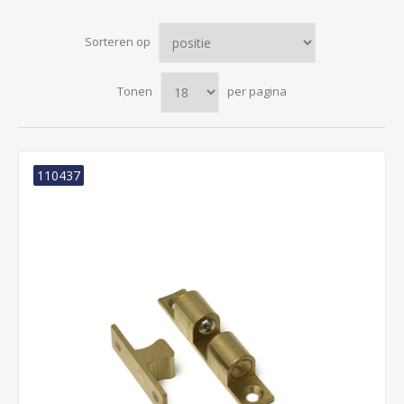
Sorteren op
Tonen
per pagina
110437