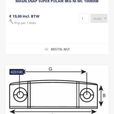
MAGN.SNAP SUPER POLAIR 8KG NI MC 100800B
€ 19,00 incl. BTW
Prijs per 1 stuks
BESTEL NU!
420340