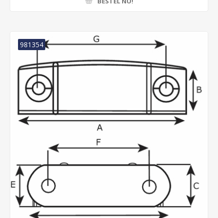
BESTEL NU!
981354