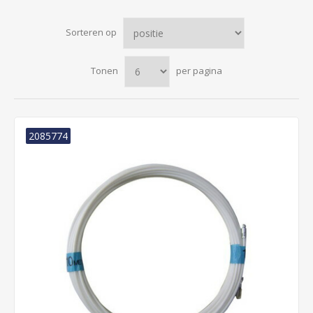
Sorteren op
Tonen
per pagina
2085774