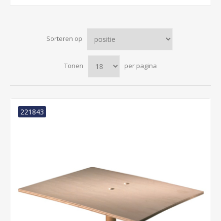
Sorteren op
Tonen
per pagina
221843