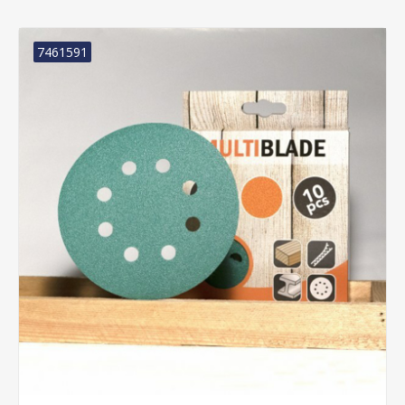
7461591