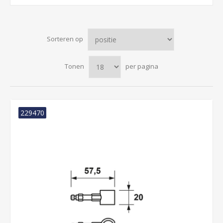
Sorteren op
Tonen
per pagina
229470