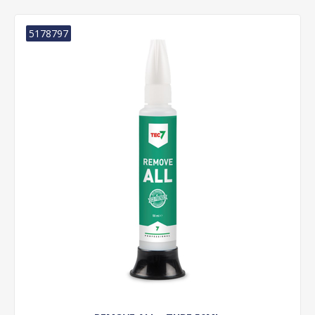
5178797