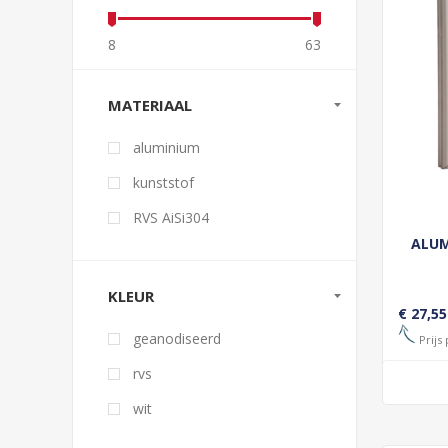
8
63
MATERIAAL
aluminium
kunststof
RVS AiSi304
ALUM
KLEUR
€ 27,55
geanodiseerd
Prijs 
rvs
wit