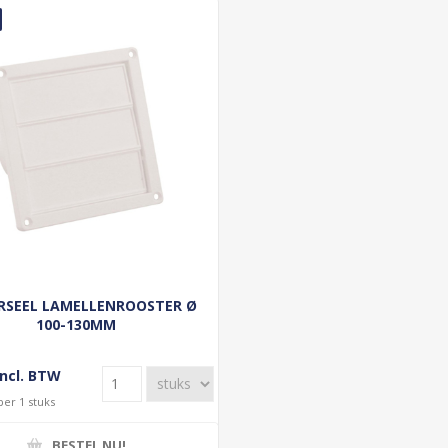
RSEEL LAMELLENROOSTER Ø
100-130MM
incl. BTW
per 1 stuks
BESTEL NU!