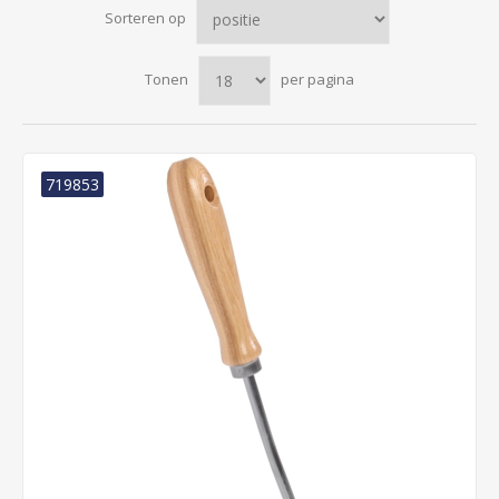
Sorteren op
Tonen
per pagina
719853