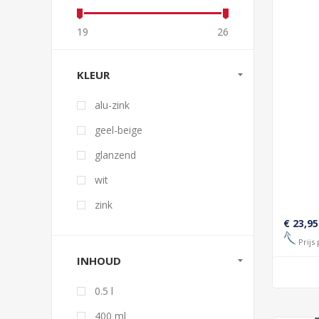
19
26
KLEUR
alu-zink
geel-beige
glanzend
wit
zink
€ 23,95
Prijs 
INHOUD
0.5 l
400 ml