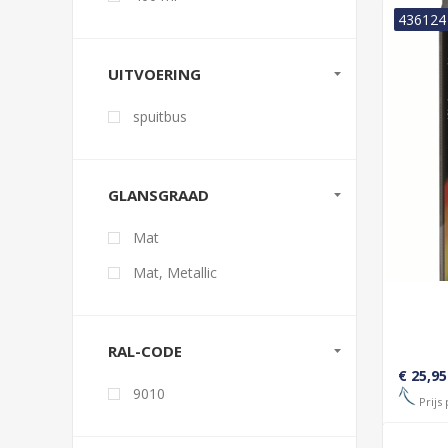
436124
UITVOERING
spuitbus
GLANSGRAAD
Mat
Mat, Metallic
RAL-CODE
€ 25,95
9010
Prijs 