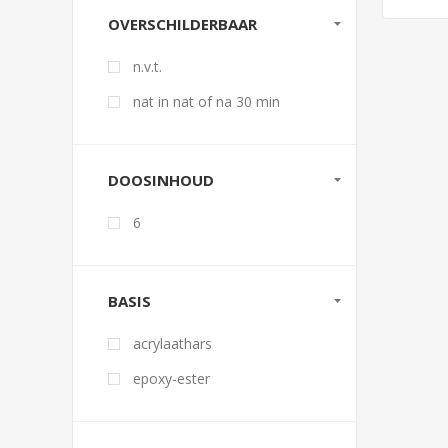
OVERSCHILDERBAAR
n.v.t.
nat in nat of na 30 min
DOOSINHOUD
6
BASIS
acrylaathars
epoxy-ester