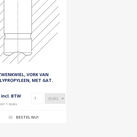
ZWENKWIEL, VORK VAN
LYPROPYLEEN, MET GAT.
KERN VAN POLYPROPYLEEN,
IELNAAF OP GLIJLAGER
 incl. BTW
per 1 stuks
BESTEL NU!