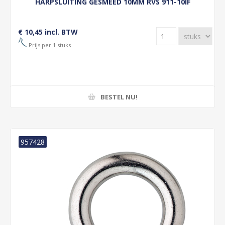
HARPSLUITING GESMEED 10MM RVS 911-10IF
€ 10,45 incl. BTW
Prijs per 1 stuks
BESTEL NU!
957428