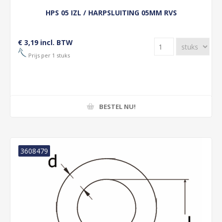
HPS 05 IZL / HARPSLUITING 05MM RVS
€ 3,19 incl. BTW
Prijs per 1 stuks
BESTEL NU!
3608479