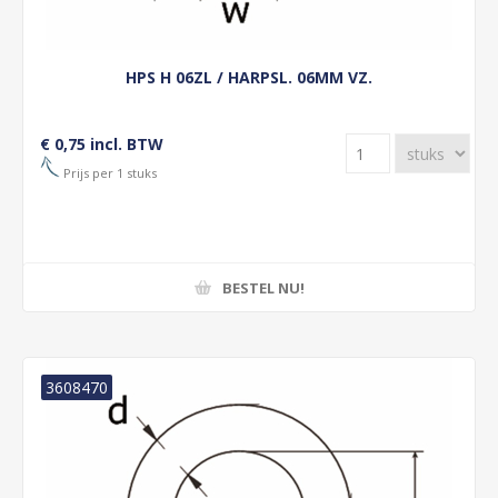
HPS H 06ZL / HARPSL. 06MM VZ.
€ 0,75 incl. BTW
Prijs per 1 stuks
BESTEL NU!
3608470