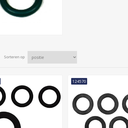
Sorteren op
124570