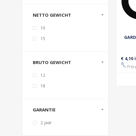
NETTO GEWICHT
10
GARD
15
€ 4,10 
BRUTO GEWICHT
Prijs 
12
18
GARANTIE
2 jaar