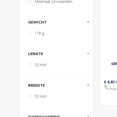
Minimaal 24 maanden.
GEWICHT
118 g
LENGTE
GR
52 mm
€ 6,85 
BREEDTE
Prijs 
52 mm
EIGENSCHAPPEN