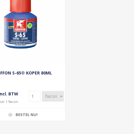
IFFON S-65® KOPER 80ML
incl. BTW
per 1 flacon
BESTEL NU!