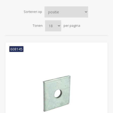
Sorteren op
Tonen
per pagina
608145