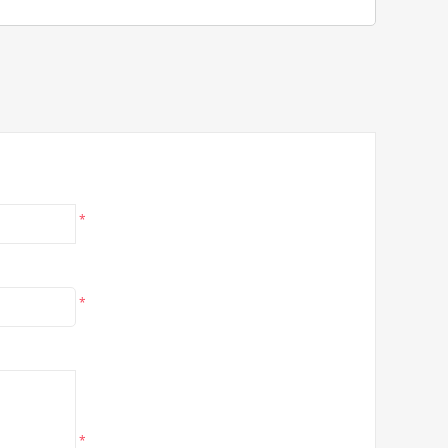
*
*
*