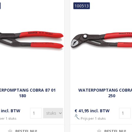
100513
RPOMPTANG COBRA 87 01
WATERPOMPTANG COBRA 
180
250
 incl. BTW
€ 41,95 incl. BTW
per 1 stuks
Prijs per 1 stuks
BESTEL NU!
BESTEL NU!