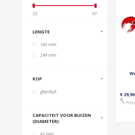
22
47
LENGTE
180 mm
249 mm
W
KOP
gepolijst
€ 29,90
Prijs 
CAPACITEIT VOOR BUIZEN
(DIAMETER)
42 mm