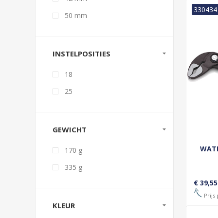
330434
50 mm
INSTELPOSITIES
18
25
GEWICHT
WATE
170 g
335 g
€ 39,55
Prijs 
KLEUR