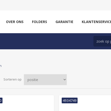
OVER ONS
FOLDERS
GARANTIE
KLANTENSERVIC
n
Sorteren op
0
4934749