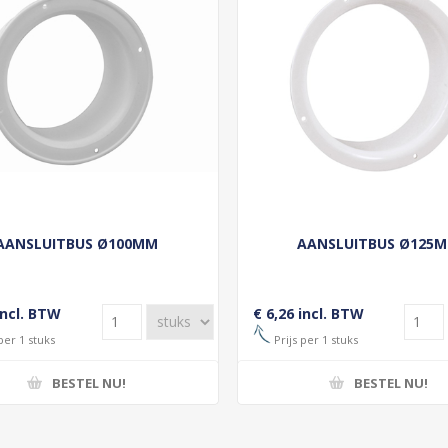
AANSLUITBUS Ø100MM
AANSLUITBUS Ø125
incl. BTW
€ 6,26 incl. BTW
per 1 stuks
Prijs per 1 stuks
BESTEL NU!
BESTEL NU!