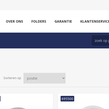
OVER ONS
FOLDERS
GARANTIE
KLANTENSERVIC
Sorteren op
695500