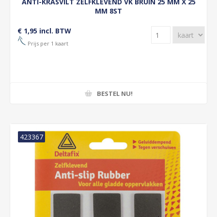
ANTI-KRASVILT ZELFKLEVEND VK BRUIN 25 MM X 25
MM 8ST
€ 1,95 incl. BTW
Prijs per 1 kaart
BESTEL NU!
423367