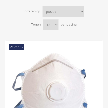
Sorteren op
Tonen
per pagina
2176632