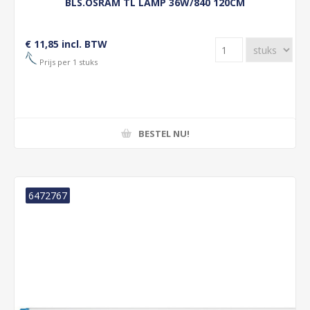
BLS.OSRAM TL LAMP 36W/840 120CM
€ 11,85 incl. BTW
Prijs per 1 stuks
BESTEL NU!
6472767