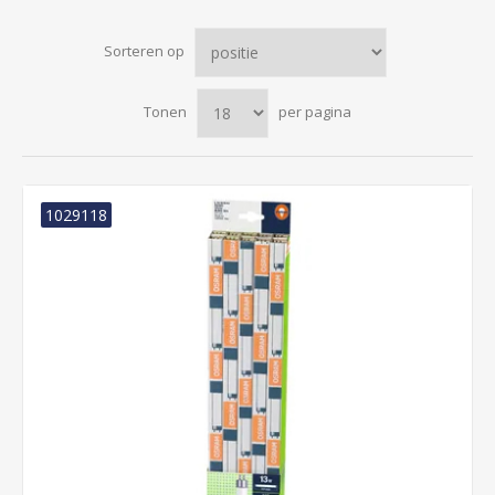
Sorteren op
Tonen
per pagina
1029118