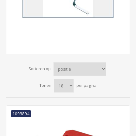
Sorteren op
Tonen
per pagina
1093894