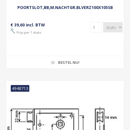
POORTSLOT,BB,M.NACHTGR.BLVERZ100X105SB
€ 39,60 incl. BTW
Prijs per 1 stuks
BESTEL NU!
4948713