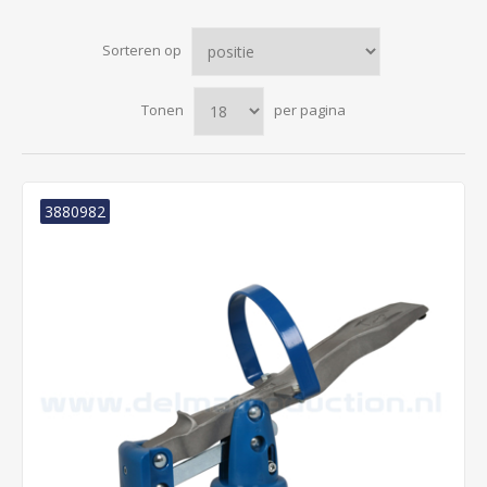
Sorteren op
Tonen
per pagina
3880982