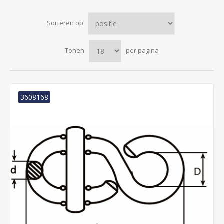
Sorteren op
Tonen
per pagina
3608168