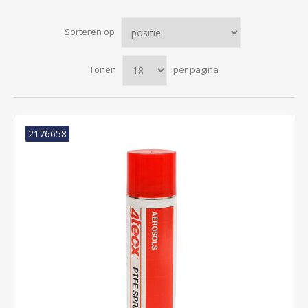
Sorteren op
Tonen
per pagina
2176658