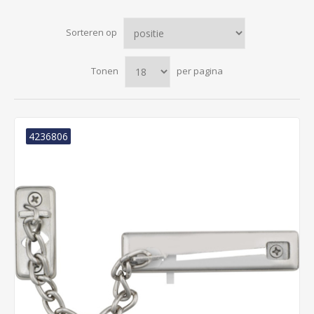
Sorteren op
Tonen
per pagina
4236806