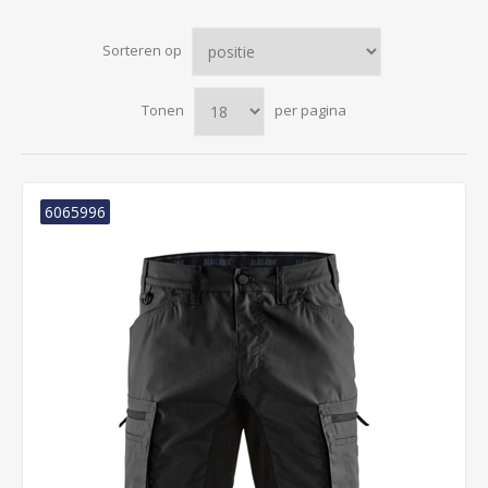
Sorteren op
Tonen
per pagina
6065996