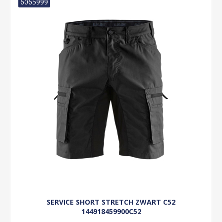
6065999
SERVICE SHORT STRETCH ZWART C52
144918459900C52