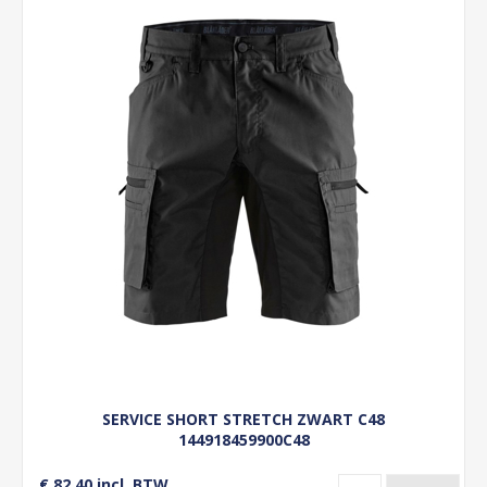
SERVICE SHORT STRETCH ZWART C48
144918459900C48
€ 82,40 incl. BTW