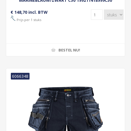
MARINEBLAUW/ZWART C50 199211418999C50
€ 148,70 incl. BTW
Prijs per 1 stuks
BESTEL NU!
6066348