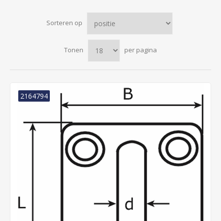
Sorteren op
Tonen
per pagina
2164794