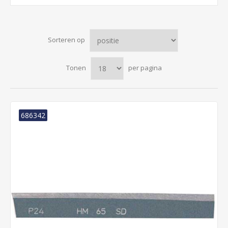
Sorteren op
Tonen
per pagina
686342