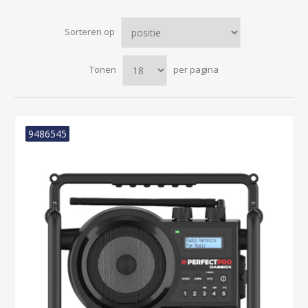
Sorteren op
Tonen
per pagina
9486545