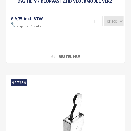
DVZ HD V / DEURVASTZ.HD VLOERMODEL VERZ.
€ 9,75 incl. BTW
Prijs per 1 stuks
BESTEL NU!
957386