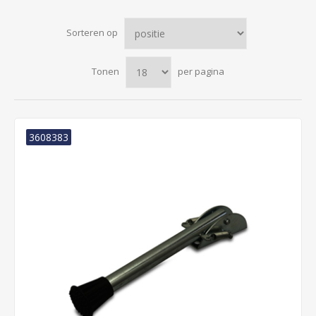
Sorteren op
Tonen
per pagina
3608383