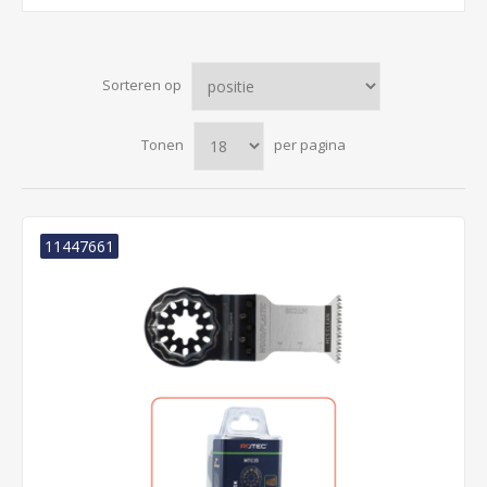
Sorteren op
Tonen
per pagina
11447661