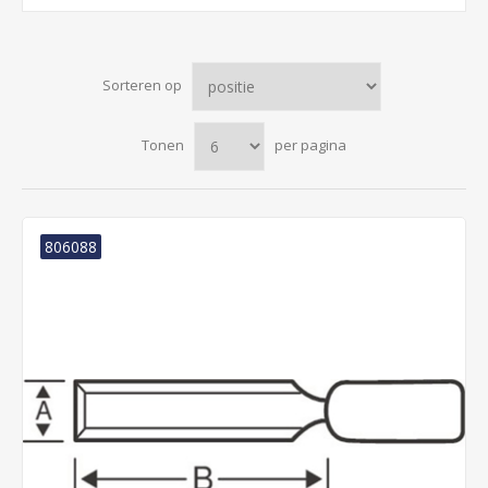
Sorteren op
Tonen
per pagina
806088